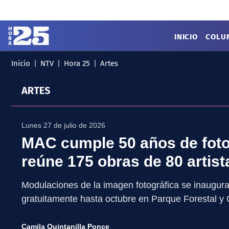
Click acá para ir directamente al contenido
INICIO
COLU
Inicio
NTV
Hora 25
Artes
MENÚ
✕
INICIO
ARTES
COLUMNAS
Podcast
Artes
Cine y Series
Lunes 27 de julio de 2026
Música
Literatura
MAC cumple 50 años de foto
Patrimonio
reúne 175 obras de 80 artis
EXCLUSIVO H25
Modulaciones de la imagen fotográfica se inaugura e
gratuitamente hasta octubre en Parque Forestal y 
Camila Quintanilla Ponce