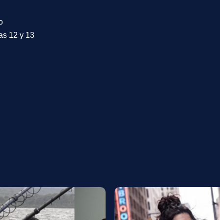
o
as 12 y 13