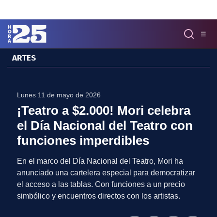
Click acá para ir directamente al contenido
☰
ARTES
MENÚ
✕
INICIO
Lunes 11 de mayo de 2026
COLUMNAS
¡Teatro a $2.000! Mori celebra
Podcast
el Día Nacional del Teatro con
Artes
funciones imperdibles
Cine y Series
Música
En el marco del Día Nacional del Teatro, Mori ha
Literatura
anunciado una cartelera especial para democratizar
Patrimonio
el acceso a las tablas. Con funciones a un precio
EXCLUSIVO H25
simbólico y encuentros directos con los artistas.