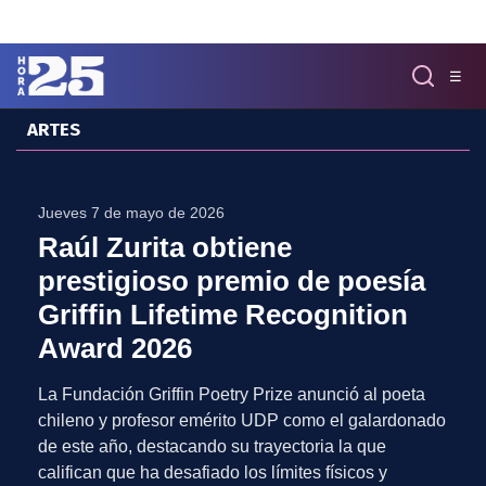
Click acá para ir directamente al contenido
☰
ARTES
MENÚ
✕
INICIO
Jueves 7 de mayo de 2026
COLUMNAS
Raúl Zurita obtiene
Podcast
prestigioso premio de poesía
Artes
Griffin Lifetime Recognition
Cine y Series
Música
Award 2026
Literatura
La Fundación Griffin Poetry Prize anunció al poeta
Patrimonio
chileno y profesor emérito UDP como el galardonado
EXCLUSIVO H25
de este año, destacando su trayectoria la que
califican que ha desafiado los límites físicos y