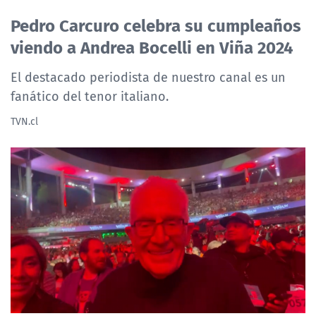
NTV
Pedro Carcuro celebra su cumpleaños
viendo a Andrea Bocelli en Viña 2024
ACTUALIDAD Y TENDENCIAS
El destacado periodista de nuestro canal es un
fanático del tenor italiano.
CORPORATIVO Y TRANSPARENCIA
TVN.cl
CANAL DE DENUNCIAS
ÁREA DE PROYECTOS