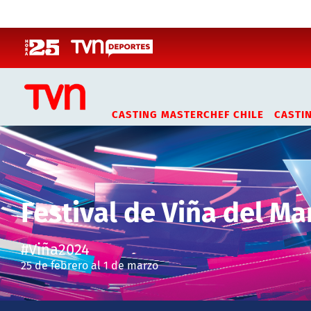
Click acá para ir directamente al contenido
CASTING MASTERCHEF CHILE
CASTI
Festival de Viña del Ma
#Viña2024
25 de febrero al 1 de marzo