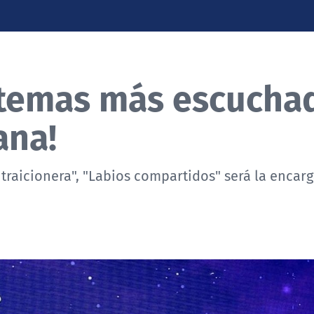
 temas más escucha
ana!
raicionera", "Labios compartidos" será la encar