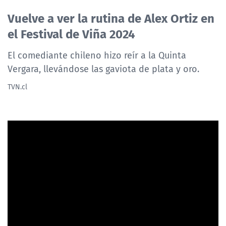
NTV
Vuelve a ver la rutina de Alex Ortiz en
el Festival de Viña 2024
ACTUALIDAD Y TENDENCIAS
El comediante chileno hizo reír a la Quinta
Vergara, llevándose las gaviota de plata y oro.
CORPORATIVO Y TRANSPARENCIA
TVN.cl
CANAL DE DENUNCIAS
ÁREA DE PROYECTOS