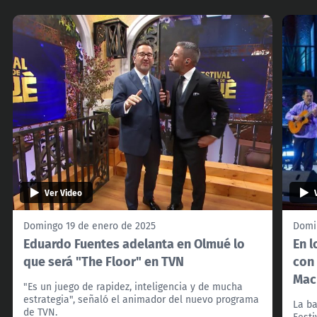
Ver Video
Domingo 19 de enero de 2025
Domi
Eduardo Fuentes adelanta en Olmué lo
En l
que será "The Floor" en TVN
con
Mac
"Es un juego de rapidez, inteligencia y de mucha
estrategia", señaló el animador del nuevo programa
La ba
de TVN.
Festi