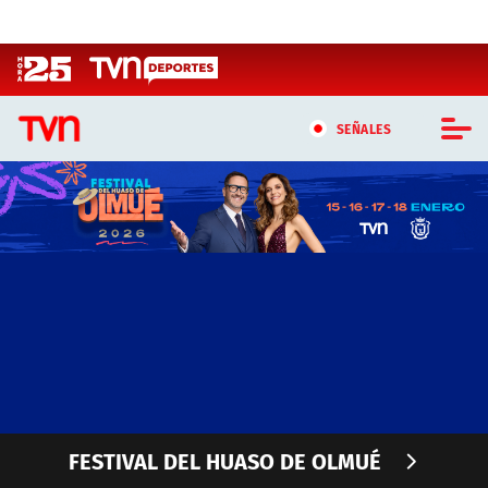
Click acá para ir directamente al contenido
SEÑALES
CASTING MASTERCHEF CHILE
CASTING TVN VERTICAL
TVN VERTICAL
TVN PLAY
PROGRAMAS
FESTIVAL DEL HUASO DE OLMUÉ
TELESERIES