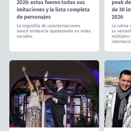
2026: estas fueron todas sus
peak de
imitaciones y la lista completa
de 30 i
de personajes
2026
La seguidilla de caracterizaciones
La rutina 
marcó tendencia rápidamente en redes
su versati
sociales.
múltiples 
internacio