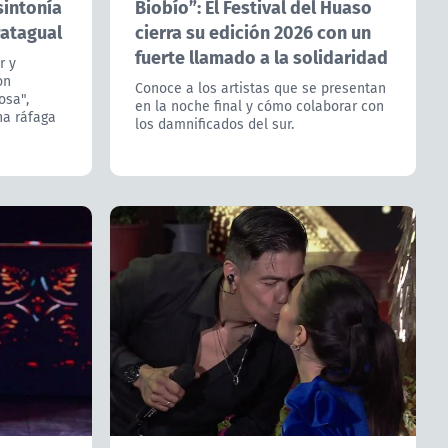
sintonía
Biobío”: El Festival del Huaso
Patagual
cierra su edición 2026 con un
fuerte llamado a la solidaridad
r y
on
Conoce a los artistas que se presentan
osa",
en la noche final y cómo colaborar con
na ráfaga
los damnificados del sur.