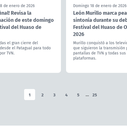
8 de enero de 2026
Domingo 18 de enero de 2026
inal! Revisa la
León Murillo marca pe
ación de este domingo
sintonía durante su deb
tival del Huaso de
Festival del Huaso de 
2026
das el gran cierre del
Murillo conquistó a los telev
desde el Patagual para todo
que siguieron la transmisión 
por TVN.
pantallas de TVN y todas sus
plataformas.
1
2
3
4
5
...
25