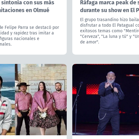
 sintonía con sus más
Ráfaga marca peak de 
mitaciones en Olmué
durante su show en El 
El grupo trasandino hizo baila
disfrutar a todo El Patagual c
de Felipe Parra se destacó por
exitosos temas como "Mentir
lidad y rapidez tras imitar a
"Cerveza", "La luna y tú" y "U
figuras nacionales e
de amor".
nales.