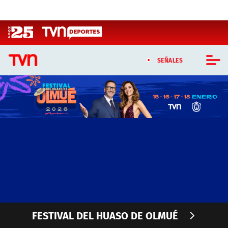
Click acá para ir directamente al contenido
SEÑALES
CASTING MASTERCHEF CHILE
CASTING TVN VERTICAL
TVN VERTICAL
TVN PLAY
PROGRAMAS
FESTIVAL DEL HUASO DE OLMUÉ
TELESERIES