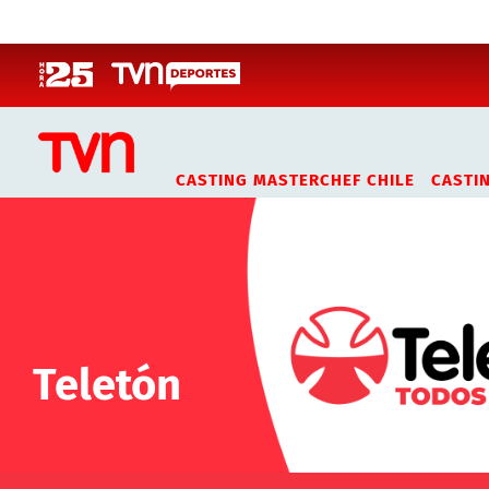
Click acá para ir directamente al contenido
CASTING MASTERCHEF CHILE
CASTI
Teletón