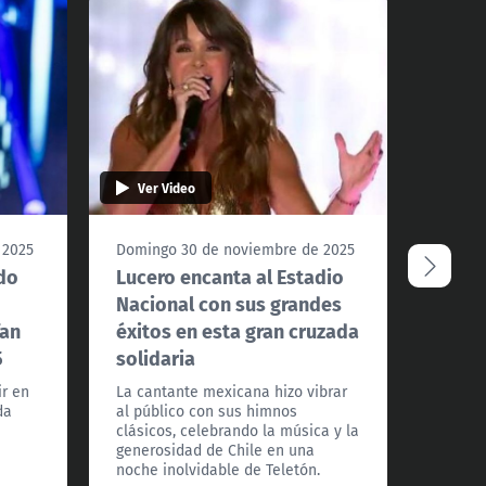
Ver Video
Ver 
 2025
Domingo 30 de noviembre de 2025
Doming
do
Lucero encanta al Estadio
María
Nacional con sus grandes
un ar
fan
éxitos en esta gran cruzada
Telet
5
solidaria
La cant
con sus
ir en
La cantante mexicana hizo vibrar
Nacion
da
al público con sus himnos
presenc
clásicos, celebrando la música y la
del Mar
generosidad de Chile en una
noche inolvidable de Teletón.