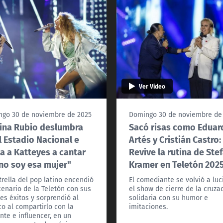
Ver Video
go 30 de noviembre de 2025
Domingo 30 de noviembre de
ina Rubio deslumbra
Sacó risas como Eduar
l Estadio Nacional e
Artés y Cristián Castro:
ta a Katteyes a cantar
Revive la rutina de Ste
no soy esa mujer"
Kramer en Teletón 202
trella del pop latino encendió
El comediante se volvió a luc
cenario de la Teletón con sus
el show de cierre de la cruza
es éxitos y sorprendió al
solidaria con su humor e
co al compartirlo con la
imitaciones.
nte e influencer, en un