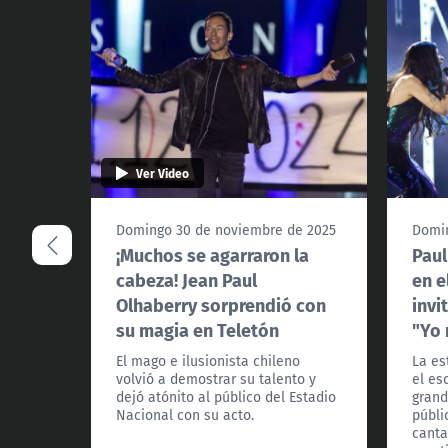
Ver Video
Domingo 30 de noviembre de 2025
Domin
¡Muchos se agarraron la
Paul
cabeza! Jean Paul
en e
Olhaberry sorprendió con
invi
su magia en Teletón
"Yo 
El mago e ilusionista chileno
La es
volvió a demostrar su talento y
el es
dejó atónito al público del Estadio
grand
Nacional con su acto.
públi
canta