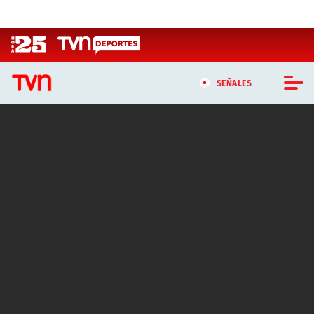
Click acá para ir directamente al contenido
SEÑALES
CASTING MASTERCHEF CHILE
CASTING TVN VERTICAL
TVN VERTICAL
TVN PLAY
PROGRAMAS
TELESERIES