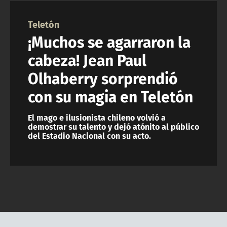
NTV
Teletón
ACTUALIDAD Y TENDENCIAS
¡Muchos se agarraron la
cabeza! Jean Paul
CORPORATIVO Y TRANSPARENCIA
Olhaberry sorprendió
con su magia en Teletón
CANAL DE DENUNCIAS
El mago e ilusionista chileno volvió a
ÁREA DE PROYECTOS
demostrar su talento y dejó atónito al público
del Estadio Nacional con su acto.