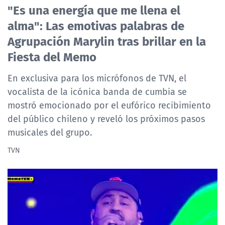
"Es una energía que me llena el
NTV
alma": Las emotivas palabras de
ACTUALIDAD Y TENDENCIAS
Agrupación Marylin tras brillar en la
Fiesta del Memo
CORPORATIVO Y TRANSPARENCIA
En exclusiva para los micrófonos de TVN, el
vocalista de la icónica banda de cumbia se
CANAL DE DENUNCIAS
mostró emocionado por el eufórico recibimiento
ÁREA DE PROYECTOS
del público chileno y reveló los próximos pasos
musicales del grupo.
TVN