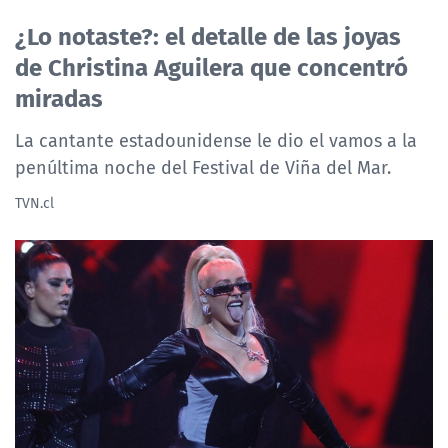
NTV
¿Lo notaste?: el detalle de las joyas
de Christina Aguilera que concentró
ACTUALIDAD Y TENDENCIAS
miradas
CORPORATIVO Y TRANSPARENCIA
La cantante estadounidense le dio el vamos a la
penúltima noche del Festival de Viña del Mar.
CANAL DE DENUNCIAS
TVN.cl
ÁREA DE PROYECTOS