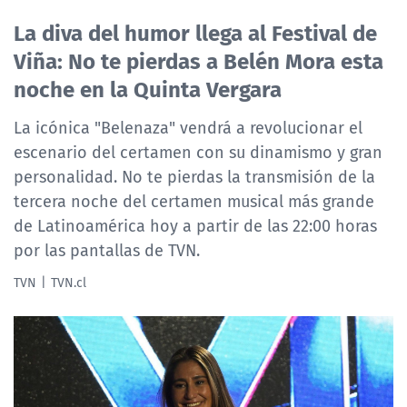
NTV
La diva del humor llega al Festival de
Viña: No te pierdas a Belén Mora esta
ACTUALIDAD Y TENDENCIAS
noche en la Quinta Vergara
CORPORATIVO Y TRANSPARENCIA
La icónica "Belenaza" vendrá a revolucionar el
escenario del certamen con su dinamismo y gran
CANAL DE DENUNCIAS
personalidad. No te pierdas la transmisión de la
tercera noche del certamen musical más grande
ÁREA DE PROYECTOS
de Latinoamérica hoy a partir de las 22:00 horas
por las pantallas de TVN.
TVN
TVN.cl