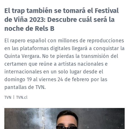
NTV
El trap también se tomará el Festival
de Viña 2023: Descubre cuál será la
ACTUALIDAD Y TENDENCIAS
noche de Rels B
CORPORATIVO Y TRANSPARENCIA
El rapero español con millones de reproducciones
en las plataformas digitales llegará a conquistar la
CANAL DE DENUNCIAS
Quinta Vergara. No te pierdas la transmisión del
certamen que reúne a artistas nacionales e
ÁREA DE PROYECTOS
internacionales en un solo lugar desde el
domingo 19 al viernes 24 de febrero por las
pantallas de TVN.
TVN
TVN.cl