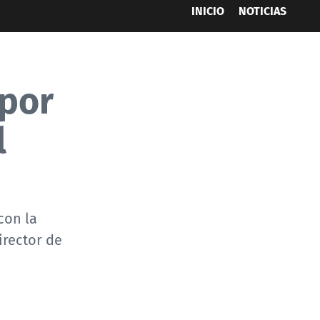
INICIO
NOTICIAS
 por
l
con la
irector de