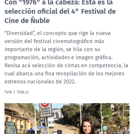
Con "1976" a la cabeza: Esta es la
NTV
selección oficial del 4° Festival de
Cine de Ñuble
ACTUALIDAD Y TENDENCIAS
“Diversidad”, el concepto que rige la nueva
versión del festival cinematográfico más
CORPORATIVO Y TRANSPARENCIA
importante de la región, se hila con su
CANAL DE DENUNCIAS
programación, actividades e imagen gráfica.
Revisa acá selección de cintas en competencia, la
ÁREA DE PROYECTOS
cual abarca una fina recopilación de los mejores
estrenos nacionales de 2022.
TVN
TVN.cl