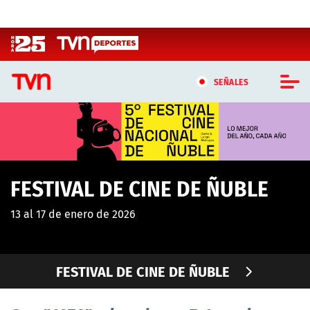
Click acá para ir directamente al contenido
SEÑALES
CASTING MASTERCHEF CHILE
CASTING TVN VERTICAL
FESTIVAL DE CINE DE ÑUBLE
TVN VERTICAL
13 al 17 de enero de 2026
TVN PLAY
PROGRAMAS
FESTIVAL DE CINE DE ÑUBLE
TELESERIES