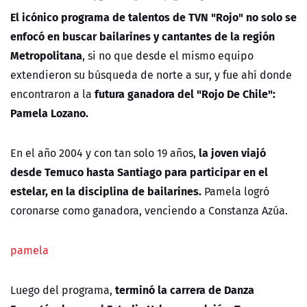
NTV
El icónico programa de talentos de TVN "Rojo" no solo se
enfocó en buscar bailarines y cantantes de la región
ACTUALIDAD Y TENDENCIAS
Metropolitana
, si no que desde el mismo equipo
extendieron su búsqueda de norte a sur, y fue ahí donde
futura ganadora del "Rojo De Chile":
encontraron a la
CORPORATIVO Y TRANSPARENCIA
Pamela Lozano.
CANAL DE DENUNCIAS
la joven viajó
En el año 2004 y con tan solo 19 años,
ÁREA DE PROYECTOS
desde Temuco hasta Santiago para participar en el
estelar, en la disciplina de bailarines.
Pamela logró
coronarse como ganadora, venciendo a Constanza Azúa.
pamela
terminó la carrera de Danza
Luego del programa,