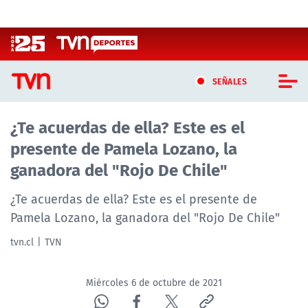
Click acá para ir directamente al contenido
SEÑALES
¿Te acuerdas de ella? Este es el
CASTING MASTERCHEF CHILE
presente de Pamela Lozano, la
CASTING TVN VERTICAL
ganadora del "Rojo De Chile"
TVN VERTICAL
¿Te acuerdas de ella? Este es el presente de
Pamela Lozano, la ganadora del "Rojo De Chile"
TVN PLAY
tvn.cl
TVN
PROGRAMAS
Miércoles 6 de octubre de 2021
TELESERIES