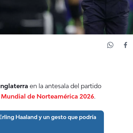
Inglaterra
en la antesala del partido
el Mundial de Norteamérica 2026
.
 Erling Haaland y un gesto que podría