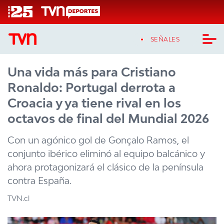
Click acá para ir directamente al contenido
SEÑALES
Una vida más para Cristiano
CASTING MASTERCHEF CHILE
Ronaldo: Portugal derrota a
CASTING TVN VERTICAL
Croacia y ya tiene rival en los
octavos de final del Mundial 2026
TVN VERTICAL
Con un agónico gol de Gonçalo Ramos, el
TVN PLAY
conjunto ibérico eliminó al equipo balcánico y
ahora protagonizará el clásico de la península
PROGRAMAS
contra España.
TELESERIES
TVN.cl
NTV