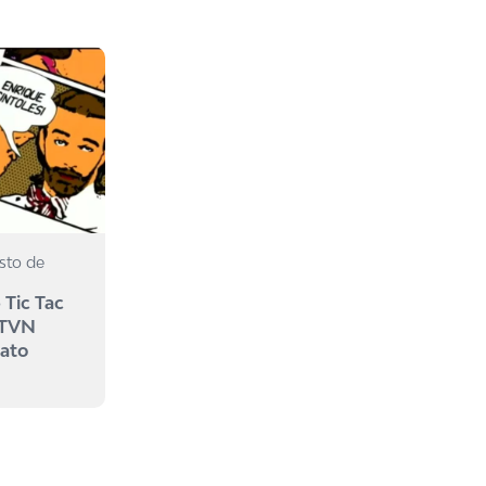
sto de
 Tic Tac
 TVN
mato