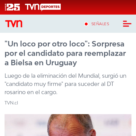
Click acá para ir directamente al contenido
SEÑALES
"Un loco por otro loco": Sorpresa
CASTING MASTERCHEF CHILE
por el candidato para reemplazar
CASTING TVN VERTICAL
a Bielsa en Uruguay
TVN VERTICAL
Luego de la eliminación del Mundial, surgió un
"candidato muy firme" para suceder al DT
TVN PLAY
rosarino en el cargo.
PROGRAMAS
TVN.cl
TELESERIES
NTV