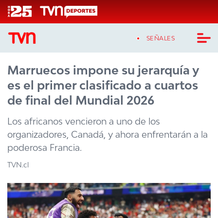
Click acá para ir directamente al contenido
SEÑALES
Marruecos impone su jerarquía y
CASTING MASTERCHEF CHILE
es el primer clasificado a cuartos
CASTING TVN VERTICAL
de final del Mundial 2026
TVN VERTICAL
Los africanos vencieron a uno de los
organizadores, Canadá, y ahora enfrentarán a la
TVN PLAY
poderosa Francia.
PROGRAMAS
TVN.cl
TELESERIES
NTV