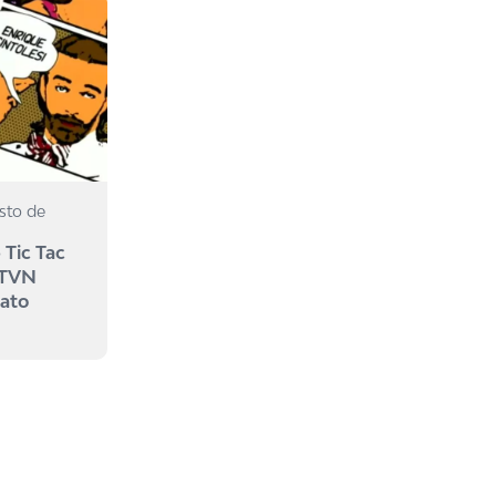
sto de
 Tic Tac
 TVN
mato