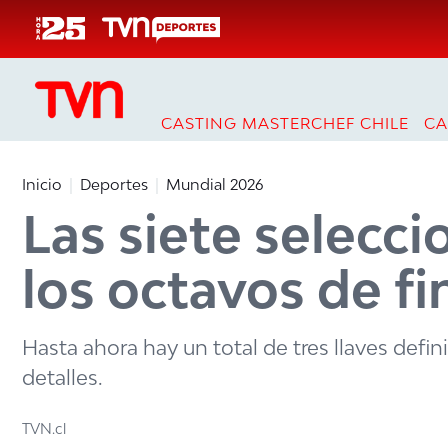
Click acá para ir directamente al contenido
CASTING MASTERCHEF CHILE
CA
Inicio
Deportes
Mundial 2026
Las siete selec
los octavos de fi
Hasta ahora hay un total de tres llaves defin
detalles.
TVN.cl