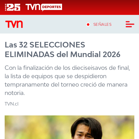
Click acá para ir directamente al contenido
SEÑALES
Las 32 SELECCIONES
CASTING MASTERCHEF CHILE
ELIMINADAS del Mundial 2026
CASTING TVN VERTICAL
Con la finalización de los dieciseisavos de final,
TVN VERTICAL
la lista de equipos que se despidieron
tempranamente del torneo creció de manera
TVN PLAY
notoria.
PROGRAMAS
TVN.cl
TELESERIES
NTV