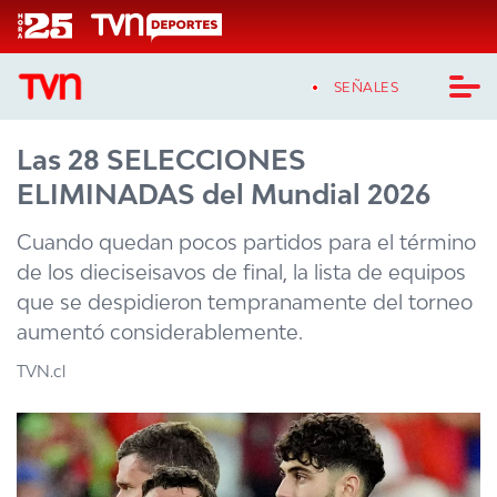
Click acá para ir directamente al contenido
SEÑALES
Las 28 SELECCIONES
CASTING MASTERCHEF CHILE
ELIMINADAS del Mundial 2026
CASTING TVN VERTICAL
Cuando quedan pocos partidos para el término
TVN VERTICAL
de los dieciseisavos de final, la lista de equipos
que se despidieron tempranamente del torneo
TVN PLAY
aumentó considerablemente.
PROGRAMAS
TVN.cl
TELESERIES
NTV