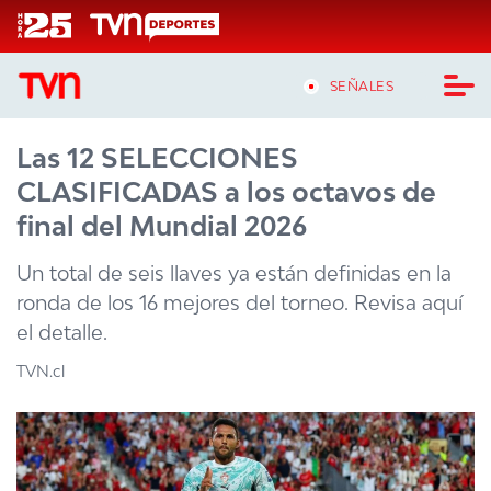
Click acá para ir directamente al contenido
SEÑALES
Las 12 SELECCIONES
CASTING MASTERCHEF CHILE
CLASIFICADAS a los octavos de
CASTING TVN VERTICAL
final del Mundial 2026
TVN VERTICAL
Un total de seis llaves ya están definidas en la
ronda de los 16 mejores del torneo. Revisa aquí
TVN PLAY
el detalle.
PROGRAMAS
TVN.cl
TELESERIES
NTV