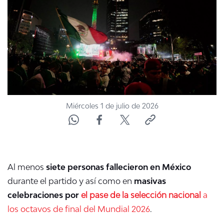
ACTUALIDAD Y TENDENCIAS
CORPORATIVO Y TRANSPARENCIA
CANAL DE DENUNCIAS
ÁREA DE PROYECTOS
Miércoles 1 de julio de 2026
Al menos
siete personas fallecieron en México
durante el partido y así como en
masivas
celebraciones por
el pase de la selección nacional
a
los octavos de final del Mundial 2026
.