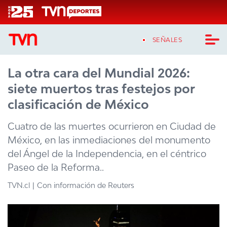
Click acá para ir directamente al contenido
SEÑALES
La otra cara del Mundial 2026:
CASTING MASTERCHEF CHILE
siete muertos tras festejos por
CASTING TVN VERTICAL
clasificación de México
TVN VERTICAL
Cuatro de las muertes ocurrieron en Ciudad de
México, en las inmediaciones del monumento
TVN PLAY
del Ángel de la Independencia, en el céntrico
Paseo de la Reforma..
PROGRAMAS
TVN.cl
Con información de Reuters
TELESERIES
NTV