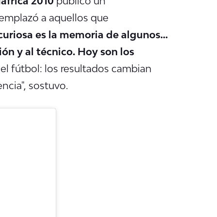
dáfrica 2010
publicó un
emplazó a aquellos que
curiosa es la memoria de algunos…
ón y al técnico. Hoy son los
s el fútbol: los resultados cambian
encia
", sostuvo.