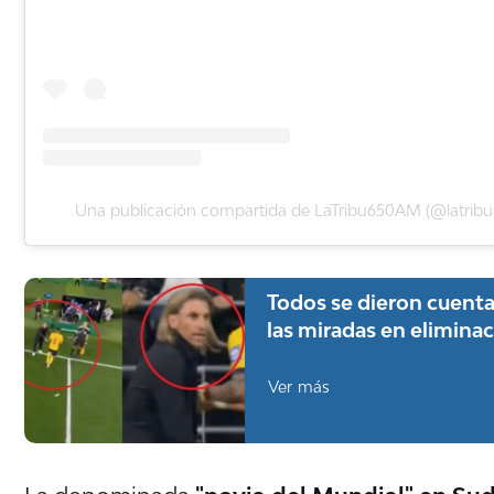
Una publicación compartida de LaTribu650AM (@latrib
Todos se dieron cuenta
las miradas en elimina
Ver más