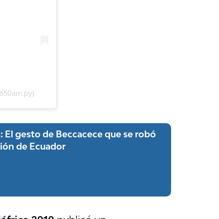
u650am.py)
: El gesto de Beccacece que se robó
ción de Ecuador