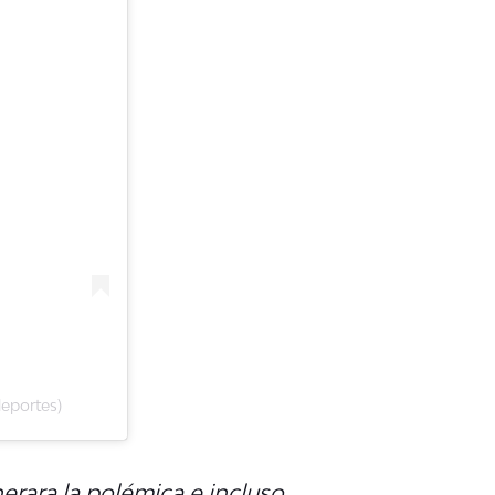
eportes)
erara la polémica e incluso