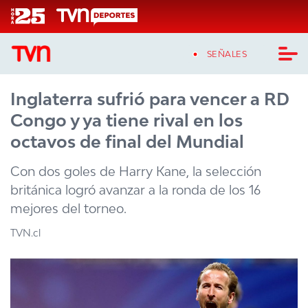
Click acá para ir directamente al contenido
SEÑALES
Inglaterra sufrió para vencer a RD
CASTING MASTERCHEF CHILE
Congo y ya tiene rival en los
CASTING TVN VERTICAL
octavos de final del Mundial
TVN VERTICAL
Con dos goles de Harry Kane, la selección
británica logró avanzar a la ronda de los 16
TVN PLAY
mejores del torneo.
PROGRAMAS
TVN.cl
TELESERIES
NTV