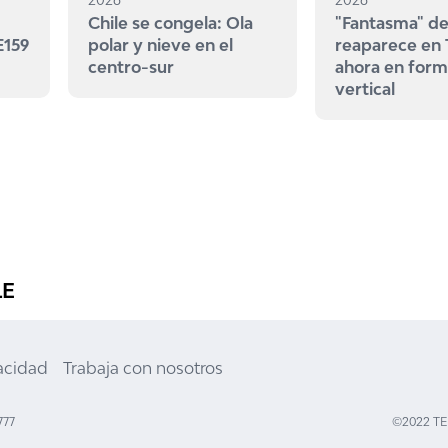
Chile se congela: Ola
"Fantasma" de
E159
polar y nieve en el
reaparece en
centro-sur
ahora en for
vertical
LE
vacidad
Trabaja con nosotros
777
©2022 T