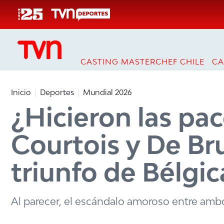
Click acá para ir directamente al contenido
CASTING MASTERCHEF CHILE
CA
Inicio
Deportes
Mundial 2026
¿Hicieron las pa
Courtois y De Br
triunfo de Bélgic
Al parecer, el escándalo amoroso entre amb