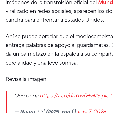
imágenes de la transmisión oficial del
Mundi
viralizado en redes sociales, aparecen los do
cancha para enfrentar a Estados Unidos.
Ahí se puede apreciar que el mediocampista,
entrega palabras de apoyo al guardametas. D
da un palmetazo en la espalda a su compañer
cordialidad y una leve sonrisa.
Revisa la imagen:
Que onda
https://t.co/dnYuvfHvM5
pic.
— Naara ᴿᵐᶜᶠ (@15_rmcf)
July 7, 2026