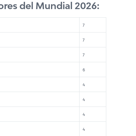
ores del Mundial 2026:
7
7
7
6
4
4
4
4