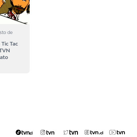
sto de
 Tic Tac
 TVN
mato