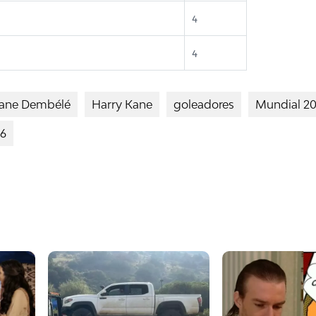
4
4
ne Dembélé
Harry Kane
goleadores
Mundial 2
26