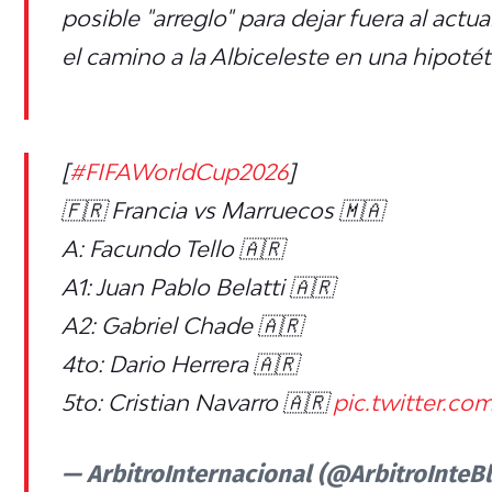
posible "arreglo" para dejar fuera al act
el camino a la Albiceleste en una hipotéti
[
#FIFAWorldCup2026
]
🇫🇷 Francia vs Marruecos 🇲🇦
A: Facundo Tello 🇦🇷
A1: Juan Pablo Belatti 🇦🇷
A2: Gabriel Chade 🇦🇷
4to: Dario Herrera 🇦🇷
5to: Cristian Navarro 🇦🇷
pic.twitter.
— ArbitroInternacional (@ArbitroInteB