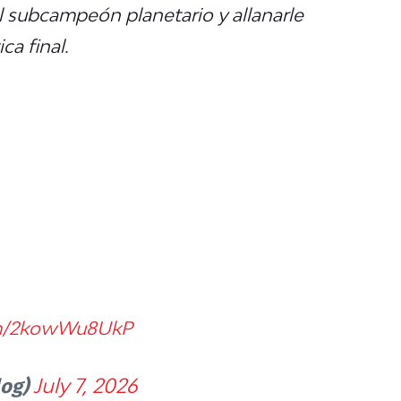
ual subcampeón planetario y allanarle
ca final.
com/2kowWu8UkP
log)
July 7, 2026