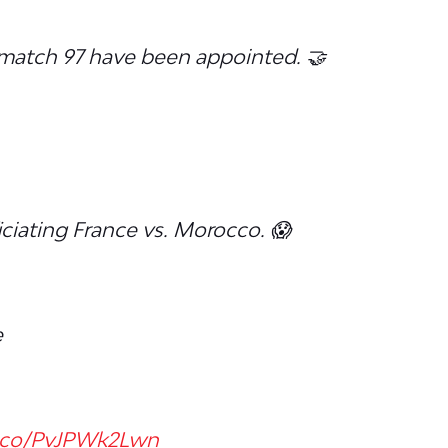
match 97 have been appointed. 🤝
iciating France vs. Morocco. 😱
e
t.co/PvJPWk2Lwn