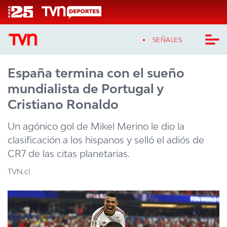
Click acá para ir directamente al contenido
SEÑALES
España termina con el sueño
CASTING MASTERCHEF CHILE
mundialista de Portugal y
CASTING TVN VERTICAL
Cristiano Ronaldo
TVN VERTICAL
Un agónico gol de Mikel Merino le dio la
clasificación a los hispanos y selló el adiós de
TVN PLAY
CR7 de las citas planetarias.
PROGRAMAS
TVN.cl
TELESERIES
NTV