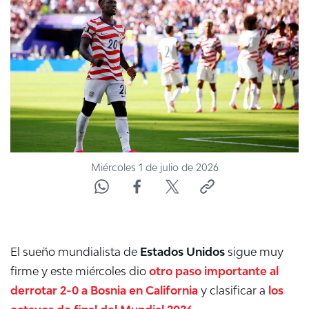
ACTUALIDAD Y TENDENCIAS
CORPORATIVO Y TRANSPARENCIA
CANAL DE DENUNCIAS
ÁREA DE PROYECTOS
Miércoles 1 de julio de 2026
El sueño mundialista de
Estados Unidos
sigue muy
firme y este miércoles dio
otro paso importante al
derrotar 2-0 a Bosnia en California
y clasificar a
los