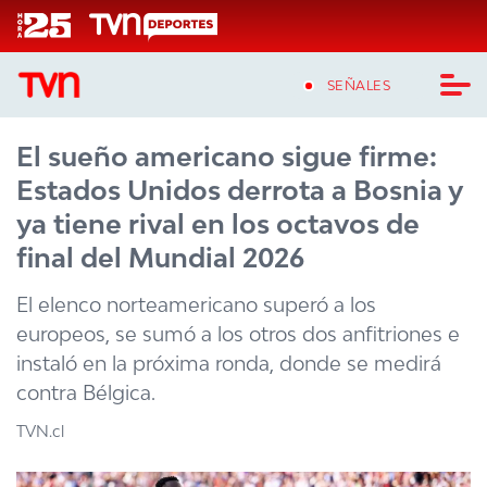
Click acá para ir directamente al contenido
SEÑALES
El sueño americano sigue firme:
CASTING MASTERCHEF CHILE
Estados Unidos derrota a Bosnia y
CASTING TVN VERTICAL
ya tiene rival en los octavos de
final del Mundial 2026
TVN VERTICAL
El elenco norteamericano superó a los
TVN PLAY
europeos, se sumó a los otros dos anfitriones e
instaló en la próxima ronda, donde se medirá
PROGRAMAS
contra Bélgica.
TELESERIES
TVN.cl
NTV