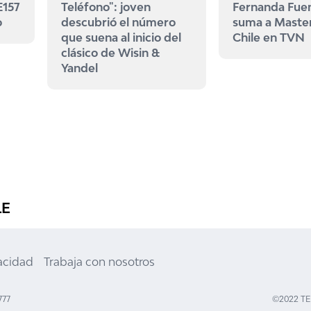
E157
Teléfono": joven
Fernanda Fue
o
descubrió el número
suma a Maste
que suena al inicio del
Chile en TVN
clásico de Wisin &
Yandel
LE
vacidad
Trabaja con nosotros
777
©2022 T