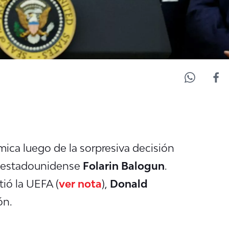
ica luego de la sorpresiva decisión
ro estadounidense
Folarin Balogun
.
ió la UEFA (
ver nota
),
Donald
ón.