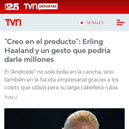
Click acá para ir directamente al contenido
SEÑALES
"Creo en el producto": Erling
CASTING MASTERCHEF CHILE
Haaland y un gesto que podría
CASTING TVN VERTICAL
darle millones
TVN VERTICAL
El "Androide" no solo brilla en la cancha, sino
también en la faceta empresarial gracias a los
TVN PLAY
colets que utiliza para su larga cabellera rubia.
PROGRAMAS
TVN.cl
TELESERIES
NTV