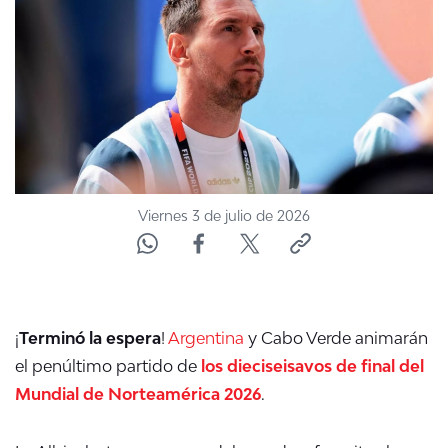
ACTUALIDAD Y TENDENCIAS
CORPORATIVO Y TRANSPARENCIA
CANAL DE DENUNCIAS
ÁREA DE PROYECTOS
Viernes 3 de julio de 2026
¡
Terminó la espera
!
Argentina
y Cabo Verde animarán
el penúltimo partido de
los dieciseisavos de final del
Mundial de Norteamérica 2026
.