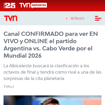
Click acá para ir directamente al contenido
SEÑALES
Canal CONFIRMADO para ver EN
CASTING MASTERCHEF CHILE
VIVO y ONLINE el partido
CASTING TVN VERTICAL
Argentina vs. Cabo Verde por el
Mundial 2026
TVN VERTICAL
La Albiceleste buscará la clasificación a los
TVN PLAY
octavos de final y tendrá como rival a una de las
sorpresas de la cita planetaria.
PROGRAMAS
TVN.cl
TELESERIES
NTV