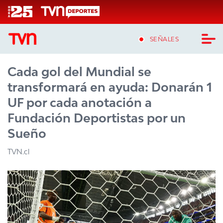
Click acá para ir directamente al contenido
SEÑALES
Cada gol del Mundial se
CASTING MASTERCHEF CHILE
transformará en ayuda: Donarán 1
CASTING TVN VERTICAL
UF por cada anotación a
Fundación Deportistas por un
TVN VERTICAL
Sueño
TVN PLAY
TVN.cl
PROGRAMAS
TELESERIES
NTV