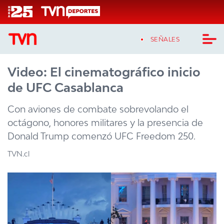
Click acá para ir directamente al contenido
SEÑALES
Video: El cinematográfico inicio
CASTING MASTERCHEF CHILE
de UFC Casablanca
CASTING TVN VERTICAL
Con aviones de combate sobrevolando el
TVN VERTICAL
octágono, honores militares y la presencia de
Donald Trump comenzó UFC Freedom 250.
TVN PLAY
TVN.cl
PROGRAMAS
TELESERIES
NTV