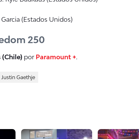
e Garcia (Estados Unidos)
eedom 250
 (Chile)
por
Paramount +
.
Justin Gaethje