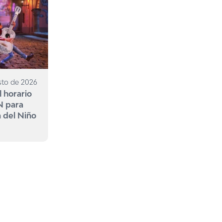
sto de 2026
l horario
N para
a del Niño