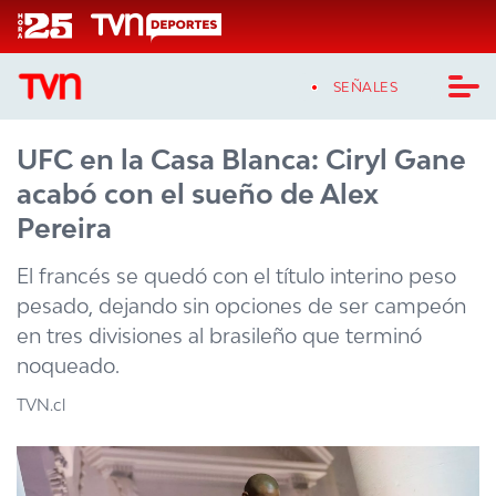
Click acá para ir directamente al contenido
SEÑALES
UFC en la Casa Blanca: Ciryl Gane
CASTING MASTERCHEF CHILE
acabó con el sueño de Alex
CASTING TVN VERTICAL
Pereira
TVN VERTICAL
El francés se quedó con el título interino peso
pesado, dejando sin opciones de ser campeón
TVN PLAY
en tres divisiones al brasileño que terminó
noqueado.
PROGRAMAS
TVN.cl
TELESERIES
NTV