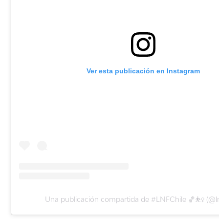
Ver esta publicación en Instagram
Una publicación compartida de #LNFChile 🏀⛹️‍♀️ (@lnf