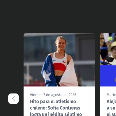
Viernes 7 de agosto de 2026
Marte
Hito para el atletismo
Alej
chileno: Sofía Contreras
a su
logra un inédito séptimo
el M