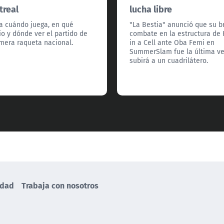
treal
lucha libre
a cuándo juega, en qué
"La Bestia" anunció que su b
io y dónde ver el partido de
combate en la estructura de 
imera raqueta nacional.
in a Cell ante Oba Femi en
SummerSlam fue la última v
subirá a un cuadrilátero.
idad
Trabaja con nosotros