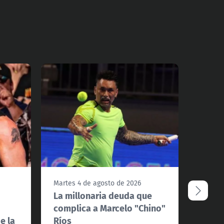
Martes 4 de agosto de 2026
Lunes 
La millonaria deuda que
Volvi
complica a Marcelo "Chino"
Steph
e la
Ríos
reapa