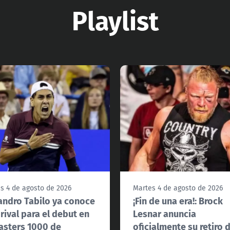
Playlist
s 4 de agosto de 2026
Martes 4 de agosto de 2026
andro Tabilo ya conoce
¡Fin de una era!: Brock
 rival para el debut en
Lesnar anuncia
asters 1000 de
oficialmente su retiro d