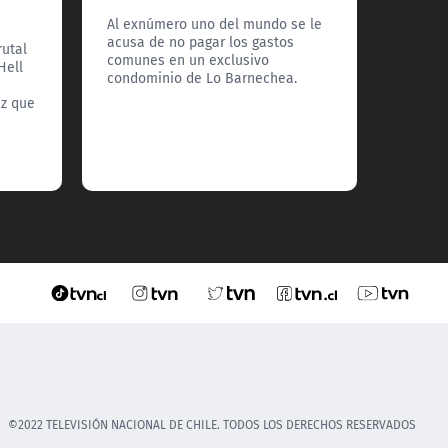
enfre
Al exnúmero uno del mundo se le
acusa de no pagar los gastos
rutal
Tras h
comunes en un exclusivo
Hell
Mundia
condominio de Lo Barnechea.
estrell
ez que
marca 
máxima 
monarc
claro 
©2022 TELEVISIÓN NACIONAL DE CHILE. TODOS LOS DERECHOS RESERVADOS