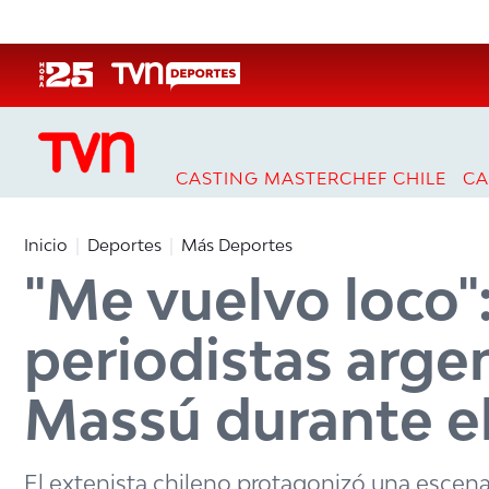
Click acá para ir directamente al contenido
CASTING MASTERCHEF CHILE
CA
Inicio
Deportes
Más Deportes
"Me vuelvo loco"
periodistas argen
Massú durante e
El extenista chileno protagonizó una escena qu