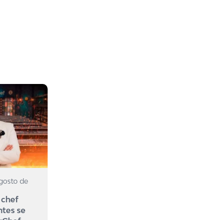
agosto de
 chef
ntes se