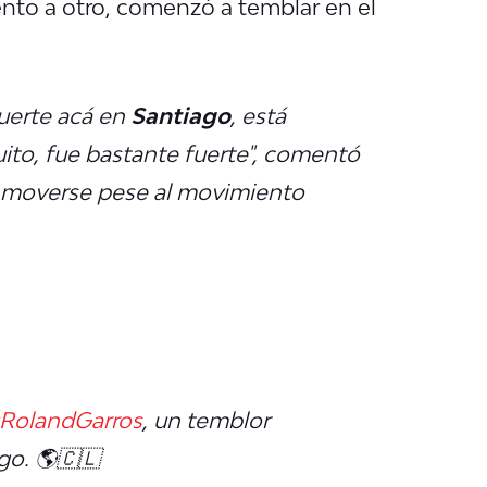
nto a otro, comenzó a temblar en el
uerte acá en
Santiago
, está
ito, fue bastante fuerte", comentó
n moverse pese al movimiento
RolandGarros
, un temblor
go. 🌎🇨🇱