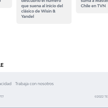
o
descubrió el número
suma a Maste
que suena al inicio del
Chile en TVN
clásico de Wisin &
Yandel
LE
vacidad
Trabaja con nosotros
777
©2022 T