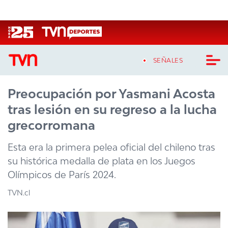
Click acá para ir directamente al contenido
SEÑALES
Preocupación por Yasmani Acosta
CASTING MASTERCHEF CHILE
tras lesión en su regreso a la lucha
CASTING TVN VERTICAL
grecorromana
TVN VERTICAL
Esta era la primera pelea oficial del chileno tras
su histórica medalla de plata en los Juegos
TVN PLAY
Olímpicos de París 2024.
PROGRAMAS
TVN.cl
TELESERIES