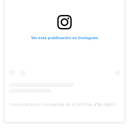
Ver esta publicación en Instagram
Una publicación compartida de #LNFChile 🏀⛹️‍♀️ (@lnf.chile)