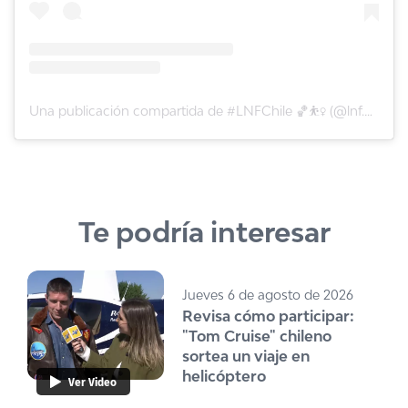
Una publicación compartida de #LNFChile 🏀⛹️‍♀️ (@lnf.chile)
Te podría interesar
Jueves 6 de agosto de 2026
Revisa cómo participar:
"Tom Cruise" chileno
sortea un viaje en
helicóptero
Ver Video