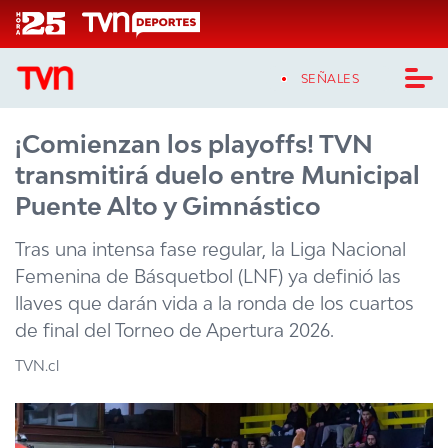
Click acá para ir directamente al contenido
SEÑALES
¡Comienzan los playoffs! TVN
CASTING MASTERCHEF CHILE
transmitirá duelo entre Municipal
CASTING TVN VERTICAL
Puente Alto y Gimnástico
TVN VERTICAL
Tras una intensa fase regular, la Liga Nacional
Femenina de Básquetbol (LNF) ya definió las
TVN PLAY
llaves que darán vida a la ronda de los cuartos
de final del Torneo de Apertura 2026.
PROGRAMAS
TVN.cl
TELESERIES
NTV