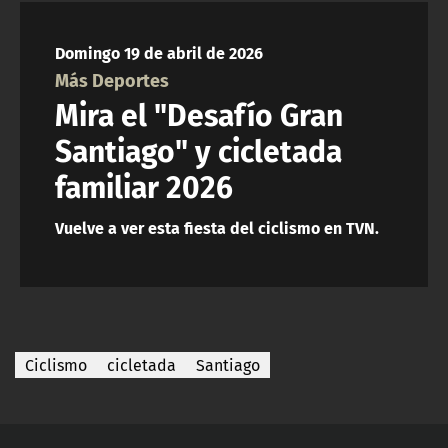
NTV
Domingo 19 de abril de 2026
ACTUALIDAD Y TENDENCIAS
Más Deportes
Mira el "Desafío Gran
CORPORATIVO Y TRANSPARENCIA
Santiago" y cicletada
familiar 2026
CANAL DE DENUNCIAS
Vuelve a ver esta fiesta del ciclismo en TVN.
ÁREA DE PROYECTOS
Ciclismo
cicletada
Santiago