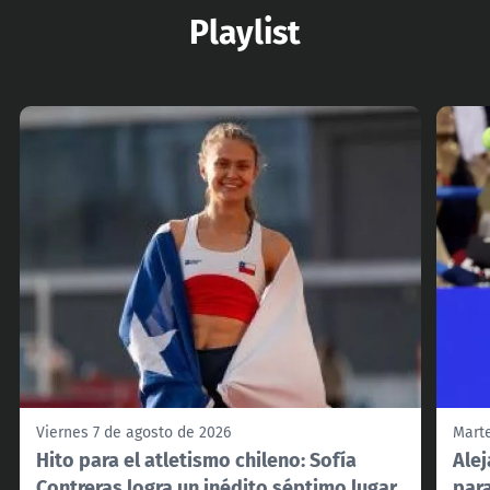
Playlist
Viernes 7 de agosto de 2026
Marte
Hito para el atletismo chileno: Sofía
Alej
Contreras logra un inédito séptimo lugar
para