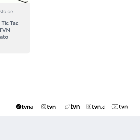
sto de
 Tic Tac
 TVN
mato