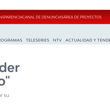
NSPARENCIA
CANAL DE DENUNCIAS
ÁREA DE PROYECTOS
ROGRAMAS
TELESERIES
NTV
ACTUALIDAD Y TEND
der
o"
r su