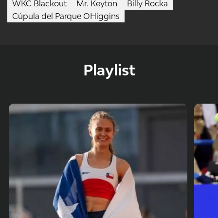
WKC Blackout
Mr. Keyton
Billy Rocka
Cúpula del Parque OHiggins
Playlist