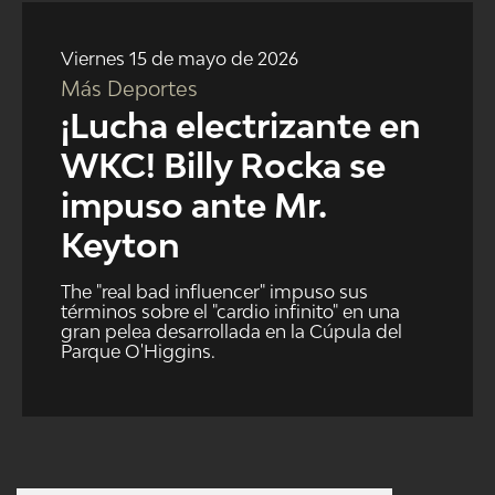
NTV
Viernes 15 de mayo de 2026
ACTUALIDAD Y TENDENCIAS
Más Deportes
¡Lucha electrizante en
CORPORATIVO Y TRANSPARENCIA
WKC! Billy Rocka se
impuso ante Mr.
CANAL DE DENUNCIAS
Keyton
ÁREA DE PROYECTOS
The "real bad influencer" impuso sus
términos sobre el "cardio infinito" en una
gran pelea desarrollada en la Cúpula del
Parque O'Higgins.