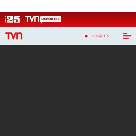
Click acá para ir directamente al contenido
SEÑALES
CASTING MASTERCHEF CHILE
CASTING TVN VERTICAL
TVN VERTICAL
TVN PLAY
PROGRAMAS
TELESERIES